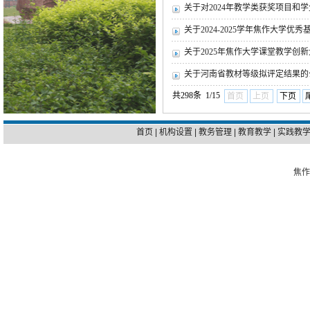
关于对2024年教学类获奖项目和
关于2024-2025学年焦作大学
关于2025年焦作大学课堂教学创
关于河南省教材等级拟评定结果的
共298条 1/15
首页
上页
下页
首页
|
机构设置
|
教务管理
|
教育教学
|
实践教
焦作