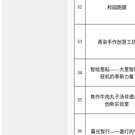
32
校园跑腿
33
青染手作创意工
智绘葱耘
——大葱智
34
获机的革新力量
焦作牛肉丸子汤非遗
35
创新实验室
36
暮光智行
---一盏灯