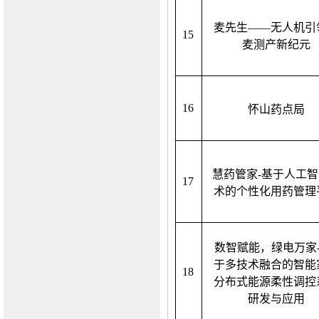
麦先生
——无人机引
1
5
麦测产新纪元
1
6
怀山药点局
慧药管家
-基于人工
1
7
术的个性化用药管理
数智赋能，绿电万家
于多技术融合的智能
1
8
分布式能源柔性调控
研发与应用