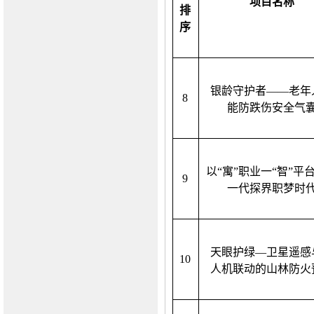
项目名称
排
序
银龄守护者
——老年
8
能防跌伤安全气
以
“寓”职业一“智”平
9
一代探界职梦时
天眼护绿
—卫星遥感
1
0
人机联动的山林防火