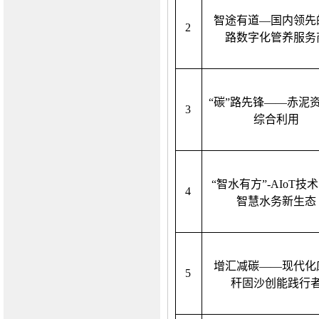
智途有道
—国内领先
2
路数字化管养服务
“碳”路先锋——赤泥
3
综合利用
“智水有方”-AIoT技
4
智慧水务新生态
增汇减碳
——现代化
5
秆固沙创能践行