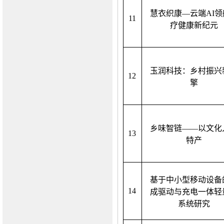
慧衣织康
—云端AI
1
1
疗健康新纪元
玉润科技：乡村振兴
1
2
擎
乡味智链
——以文化
1
3
特产
基于中小型移动设备
1
4
成驱动与充电一体轻
系统研究