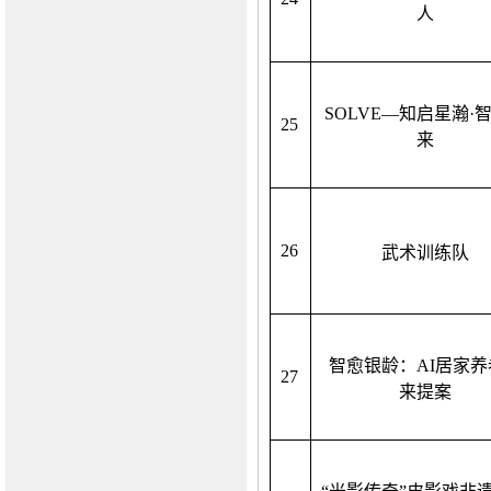
人
SOLVE—知启星瀚·
25
来
26
武术训练队
智愈银龄：
AI居家
27
来提案