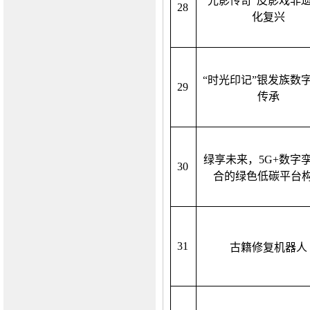
“光影传奇”皮影戏非
28
化复兴
“时光印记”银发族数
29
传承
绿享未来，
5G+数字
30
合的绿色低碳平台
31
古籍修复机器人