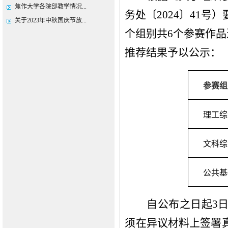
焦作大学各院部教学情况...
务处〔
2024〕
41
号）
关于2023年中秋国庆节放...
个组别共
6个参赛作品
推荐
结果予以公示：
参赛组
理工综
文科综
公共基
自公布之日起3
须在异议材料上签署