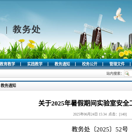
|
|
|
|
|
教育教学
实践教学
教务通知
校务公开
管理文件
站内搜索：
教务通知
关于2025年暑假期间实验室安全
2025年06月24日 15:34 点击：[
140
]
教务处〔
2025〕5
2
号