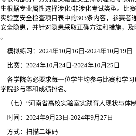
学生根据专业属性选择涉化
/非涉化考试类型。
比赛
及实验室安全检查项目表中的
303条内容，参赛
室安全隐患，并针对隐患采取正确方法和措施，及
室
。
模拟练习：
2024年10月16日-2024年10月19日
比赛：
2024年10月24日-2024年10月25日
各学院务必要求每一位学生均参与比赛和学习
各学院参与率和成绩排名。
（
七
）
“河南省高校实验室实践育人现状与体
时间：
2024
年
9月
23
日
-
2024
年
9
月
27
日
方式
：
扫描二维码