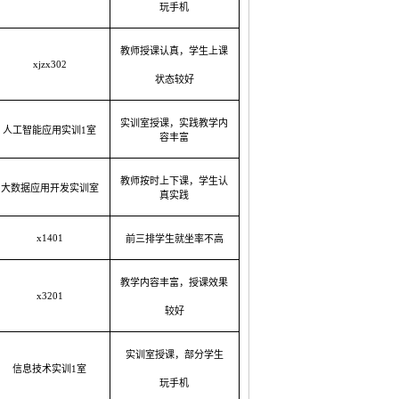
玩手机
教师授课认真，学生
上课
xjzx302
状态
较好
实训室授课，实践教学内
人工智能应用实训
1室
容丰富
教师按时上下课，学生认
大数据应用开发实训室
真实践
x1401
前三排学生就坐率
不高
教学内容丰富，授课效果
x3201
较好
实训室授课，部分学生
信息技术实训
1室
玩手机