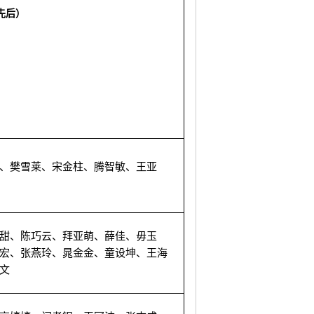
先后）
、樊雪莱、宋金柱、腾智敏、王亚
甜
、
陈巧云
、
拜亚萌
、
薛佳
、
毋玉
宏
、
张燕玲
、
晁金金
、
童设坤
、
王海
文