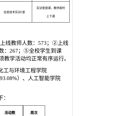
实训室授课，教师按时
信息技术实训
3室
上下课
上线教师人数：
573
；
②
上线
数：267；⑤
全校学生到课
项
教学活动均正常有序运行。
化工与环境工程学院
93.08%）、人工智能学院
下：
活动数
周次