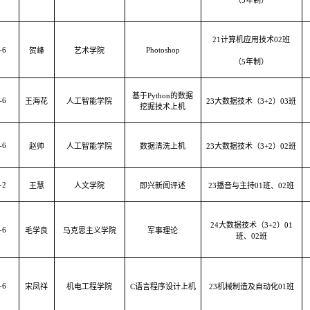
（5年制）
21计算机应用技术02班
-6
Photoshop
贺峰
艺术学院
（
5年制）
基于
Python的数据
-6
王海花
人工智能学院
23大数据技术（3+2）03班
挖掘技术上机
-6
赵帅
人工智能学院
数据清洗上机
23大数据技术（3+2）02班
-2
王慧
人文学院
即兴新闻评述
23播音与主持01班、02班
24大数据技术（3+2）01
-6
毛学良
马克思主义学院
军事理论
班、02班
-6
宋凤祥
机电工程学院
C语言程序设计上机
23机械制造及自动化01班