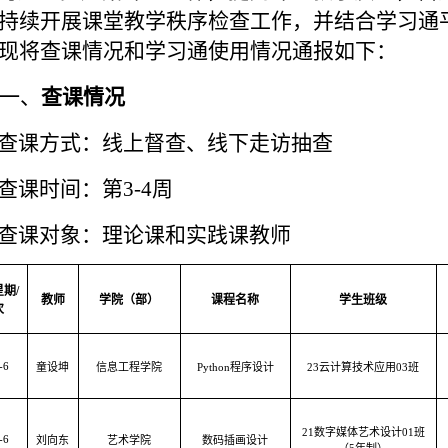
持续开展课堂教学秩序检查工作，并结合学习通
现将查课情况和学习通使用情况通报如下：
一、
查课情况
查课方式：线上督查、线下走访抽查
查课时间：第
3
-
4
周
查课对象：理论课和实践课教师
星期
/
教师
学院
（
部
）
课程名称
学生
班
级
次
-6
童设坤
信息工程学院
Python程序设计
23云计算技术应用03班
21数字媒体艺术设计01班
-6
刘向东
艺术学院
数码插画设计