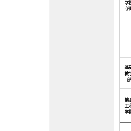
学
（部
基
教
信
工
学