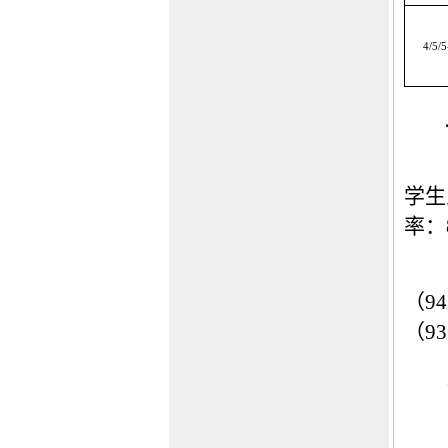
4/5/5
学生
率：
（
9
（9