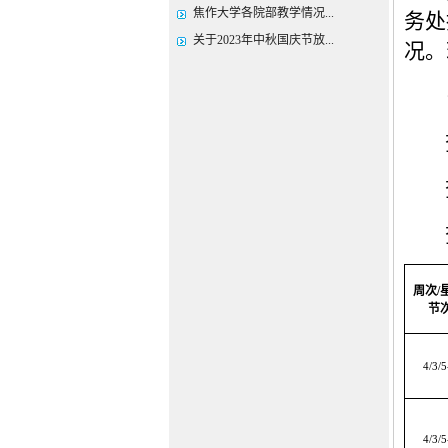
焦作大学各院部教学情况...
务处
关于2023年中秋国庆节放...
况。
周次
/
节
4/3/5
4/3/5