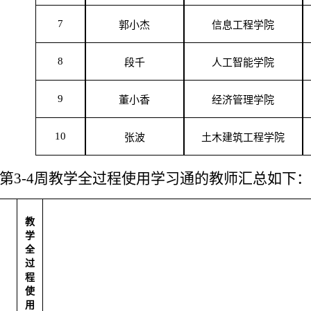
7
郭小杰
信息工程学院
8
段千
人工智能学院
9
董小香
经济管理学院
10
张波
土木建筑工程学院
第
3
-
4
周教学全过程使用学习通的教师汇总如下：
教
学
全
过
程
使
用