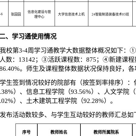
信息化建设与管
-6
张园园
大学信息技术上机
24智能制造装备技术03班
理中心
二、学习通使用情况
我校第
3
-
4
周学习通教学大数据整体概况如下：
①
人数：
13142
；
③
活跃课程数：
875
；
④新建课程
86.40%
。师生及课程整体数据状况保持良好，
各
学生签到情况较好的院部有（按签到率排序）：
4.38%）、信息工程学院（93.56%）、人文学院（
3.02%）、土木建筑工程学院（92.28%）。
发布
活动数
较多、与学生互动较好的
教师
汇总如
序号
教师姓名
教师所属院系