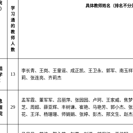
院
具体教师姓名（排名不分
学
）
习
通
的
教
师
人
数
础
李长青
、
王岗
、
王童谣
、
成正凯
、
王卫永
、
郭军
、
南玉祥
13
学
莉、张连亮、齐莉杰
部
孟军霞
、
董军军
、
吕丽萍
、
张园园
、
卢珂
、
王家威
、
焦梦
息
29
芝
、
周超
、
薛亚辉
、
丰树谦
、
崔艳
、
马艳芳
、
郭小杰
、
张
程
院
花
、
王洋
、
杨珊珊
、
师娟娟
、
张婷
、
彭杰
、
邢文生
、
赵杰