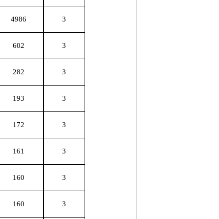
4986
3
602
3
282
3
193
3
172
3
161
3
160
3
160
3