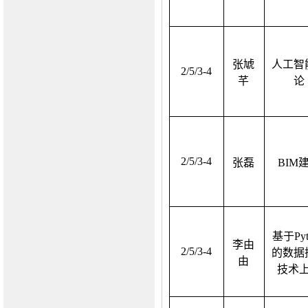
张虓
人工智
2/5/3-4
芊
论
2/5/3-4
张磊
BIM
基于
Py
李由
2/5/3-4
的数据
由
技术