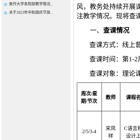
焦作大学各院部教学情况...
风，教务处持续开展
关于2023年中秋国庆节放...
注教学情况。现将查
一、
查课情况
查课方式：线上
查课时间：第
1
-
2
查课对象：理论
周次
/
星
教师
课程
期
/
节次
宋凤
C
语言
2/5/3-4
祥
设计