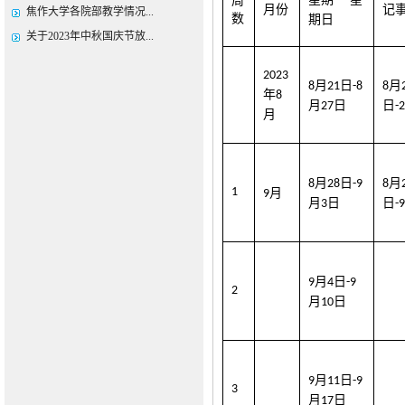
周
-
月份
记
焦作大学各院部教学情况...
数
期日
关于2023年中秋国庆节放...
202
3
月
日
月
8
2
1
-8
8
年
8
月
日
日
2
7
-
月
月
日
月
8
2
8
-9
8
1
月
9
月
日
日
3
-
月
日
9
4
-9
2
月
日
1
0
月
日
9
1
1
-9
3
月
日
1
7