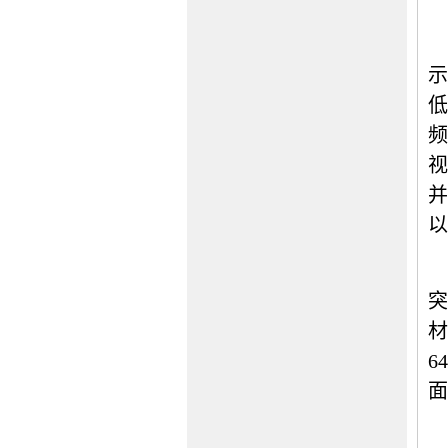
示
低
频
视
并
以
突
材
64
面