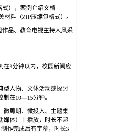
格式），案例介绍文档
关材料（
ZIP
压缩包格式）。
视作品、教育电视主持人风采
制在
3
分钟以内，校园新闻应
典型人物、文体活动或探讨
控制在
10
—
15
分钟。
、微周期、微投入、主题集
动媒体）上播放，时长不超
，制作完成后有字幕，时长
3