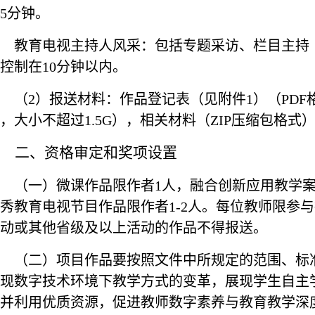
5
分钟。
教育电视主持人风采：包括专题采访、栏目主持
控制在
10
分钟以内。
（
2
）报送材料：作品登记表（见附件
1
）（
PDF
，大小不超过
1.5G
），相关材料（
ZIP
压缩包格式
二、
资格审定和奖项设置
（一）微课作品限作者
1
人，融合创新应用教学
秀教育电视节目作品限作者
1-2
人。每位教师限参与
动或其他省级及以上活动的作品不得报送。
（二）项目作品要按照文件中所规定的范围、标
现数字技术环境下教学方式的变革，展现学生自主
并利用优质资源，促进教师数字素养与教育教学深