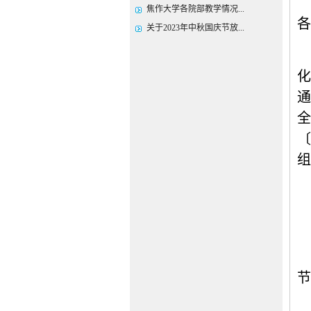
焦作大学各院部教学情况...
各
关于2023年中秋国庆节放...
化
通
全
〔
组
节