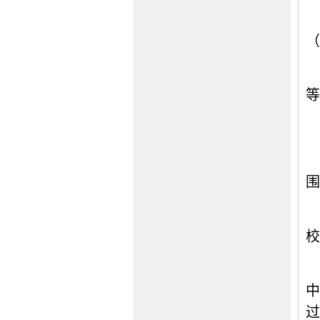
（
等
围
校
中
过