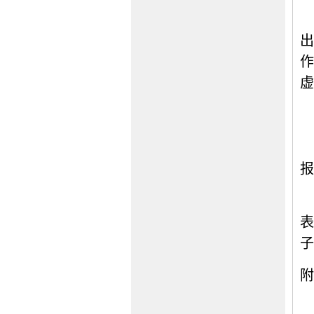
出
作
虚
报
表
子
附