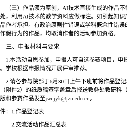
（三）作品须为原创，
AI
技术直接生成的作品不
处，利用
AI
技术的教学资料应做标注。如引起知识
品作者承担。有政治原则性错误或学科概念性错误
作假行为的作品，均取消作者的活动参加资格。
三、
申报材料与要求
1.
本活动自愿参加，申报人可自选参赛项目，申
。学校根据申报情况开展评审推荐。
2.
请各参与院部于
6
月
30
日上午下班前将作品登记
（附件
2
）的纸质稿签字盖章后报送教务处教研科
版和参赛作品发至
jwcjyk@jzu.edu.cn
。
件：
1.
作品登记表
2.
交流活动作品汇总表