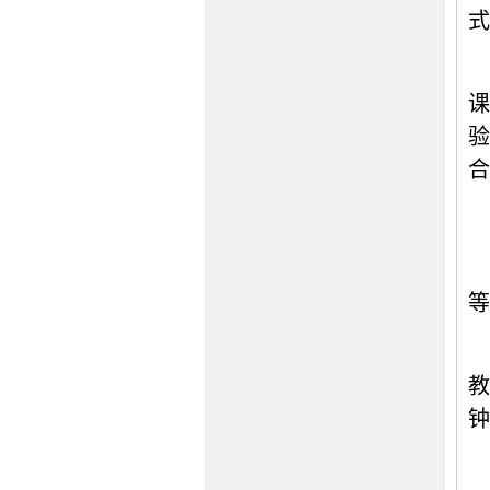
式
课
验
合
等
教
钟