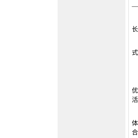
—
长
式
优
活
体
合