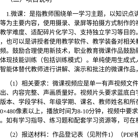
1.
微课：是指教师围绕单一学习主题，以知识点
等为主要内容，使用摄录、录屏等拍摄方式制作的
教学难度、适配碎片化学习、支持独立学习等目的
，也可以是讲授者使用教学软件、教学装备对相关
频。鼓励合理使用新技术，职业教育微课作品鼓励
体现技能训练（包括训练模式）。单纯使用生成式
智能体替代教师进行讲解、演示和批注的微课作品
（
1
）相关要求：微课视频应是单一有声视频文
出、内容完整、声画质量好。视频片头要求蓝底白
版本、学段学科、年级学期、课名、教师姓名和所
0
×
480
像素以上，播放时间为
8-10
分钟，视频中要求
。如有学习指导、练习题和配套学习资源等，可在
（
2
）报送材料：作品登记表（见附件
1
）（
PDF