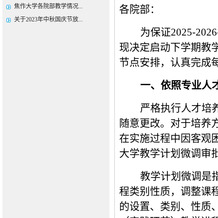
焦作大学各院部教学情况...
各院部：
关于2023年中秋国庆节放...
为保证
202
5
-202
6
现
决定
启动
下学期教
节点安排，认真完成
一、
依照专业人
严格执行人才培
随意更改。对于培养
在实施过程中因客观
大学教学计划微调审
教学计划微调是
程类别性质，调整课
的设置、类别、性质