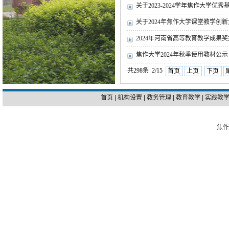
关于2023-2024学年焦作大学
关于2024年焦作大学课堂教学创
2024年河南省高等教育教学成果
焦作大学2024年秋季使用教材公
共298条 2/15
首页
上页
下页
首页
|
机构设置
|
教务管理
|
教育教学
|
实践教
焦作